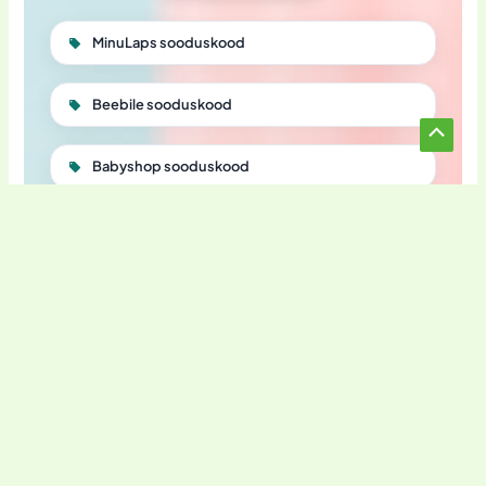
MinuLaps sooduskood
Beebile sooduskood
Scroll
Babyshop sooduskood
to
Top
Opadii sooduskood