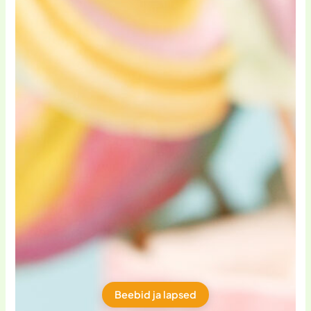
saa lõpuks soovitud allahindlust.
Vähenenud väärtus:
On võimalik, et
Luulu sooduskoodide soodustused ei
pruugi olla piisavalt atraktiivsed,
võrreldes nende tavapäraste
hindadega. Kui näiteks kood pakub
ainult 5% allahindlust tootele, mis on
juba üsna soodne, võib see olla
vanemate jaoks mitte piisav stiimul
ostu sooritamiseks.
Beebid ja lapsed