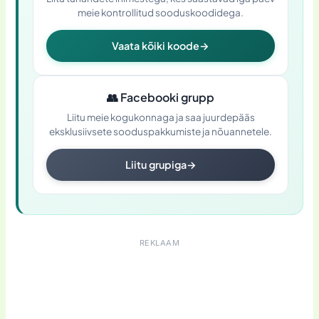
meie kontrollitud sooduskoodidega.
Vaata kõiki koode
→
👥
Facebooki grupp
Liitu meie kogukonnaga ja saa juurdepääs
eksklusiivsete sooduspakkumiste ja nõuannetele.
Liitu grupiga
→
REKLAAM