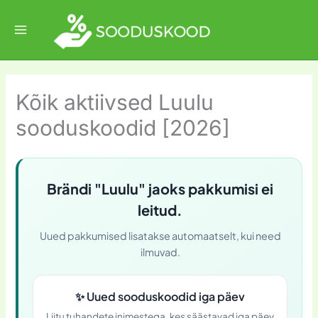
Skip
to
content
Kõik aktiivsed Luulu
sooduskoodid [2026]
Brändi "Luulu" jaoks pakkumisi ei
leitud.
Uued pakkumised lisatakse automaatselt, kui need
ilmuvad.
✨
Uued sooduskoodid iga päev
Liitu tuhandete inimestega, kes säästavad iga päev