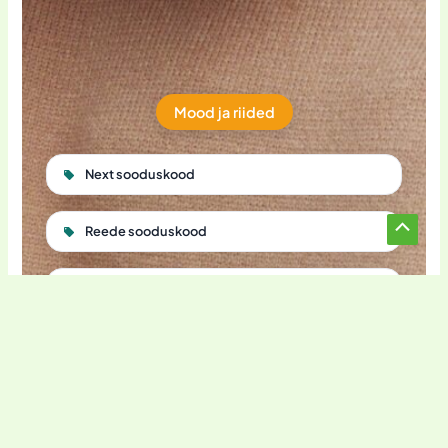
Mood ja riided
Next sooduskood
Reede sooduskood
Scroll
to
Reserved sooduskood
Top
Halens sooduskood