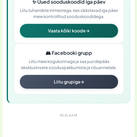
✨
Uued sooduskoodid iga päev
Liitu tuhandete inimestega, kes säästavad iga päev
meie kontrollitud sooduskoodidega.
Vaata kõiki koode
→
👥
Facebooki grupp
Liitu meie kogukonnaga ja saa juurdepääs
eksklusiivsete sooduspakkumiste ja nõuannetele.
Liitu grupiga
→
REKLAAM