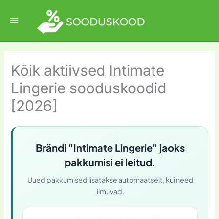
Skip
to
content
Kõik aktiivsed Intimate
Lingerie sooduskoodid
[2026]
Brändi "Intimate Lingerie" jaoks
pakkumisi ei leitud.
Uued pakkumised lisatakse automaatselt, kui need
ilmuvad.