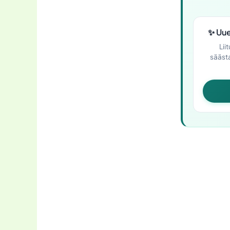
✨
Uue
Lii
säästa