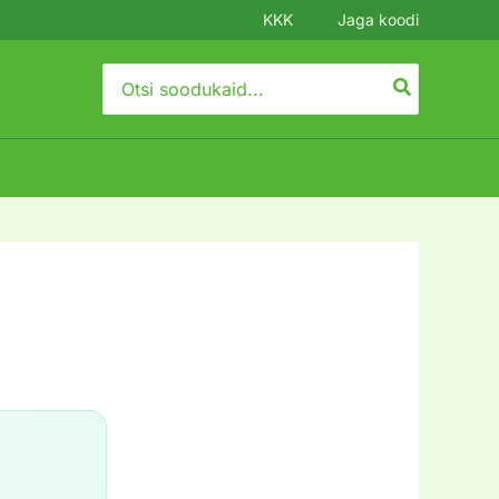
KKK
Jaga koodi
Search
for: