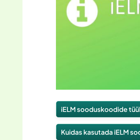
iELM sooduskoodide tüü
Tüübid, mida iELM sooduskoodid
Kuidas kasutada iELM s
Kui iELM peaks juhuslikult pakku