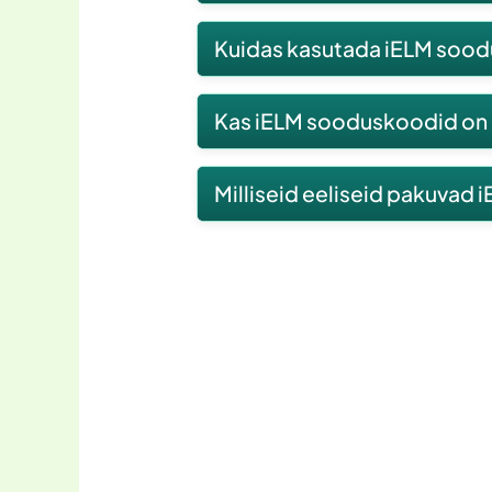
Enamasti kehtivad iELM soodusko
Kuidas kasutada iELM sood
sooduskoodi tingimusi enne kas
Ostu sooritamisel sisestage sood
Kas iELM sooduskoodid on aj
Jah, paljusid iELM sooduskoodid
Milliseid eeliseid pakuvad
iELM sooduskoodid võimaldavad 
ostlemise veelgi atraktiivsemaks