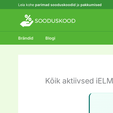
Skip
Leia kohe
parimad sooduskoodid
ja
pakkumised
to
content
Brändid
Blogi
Kõik aktiivsed iEL