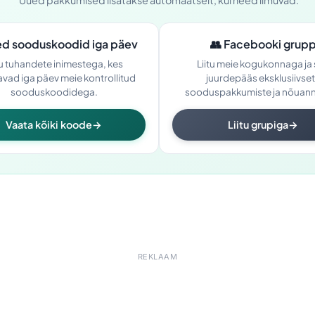
Uued pakkumised lisatakse automaatselt, kui need ilmuvad.
d sooduskoodid iga päev
👥
Facebooki grup
tu tuhandete inimestega, kes
Liitu meie kogukonnaga ja
vad iga päev meie kontrollitud
juurdepääs eksklusiivse
sooduskoodidega.
sooduspakkumiste ja nõuann
Vaata kõiki koode
→
Liitu grupiga
→
REKLAAM