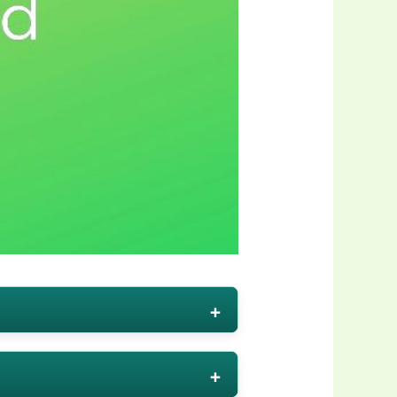
lt mitmekesised ja huvitavad,