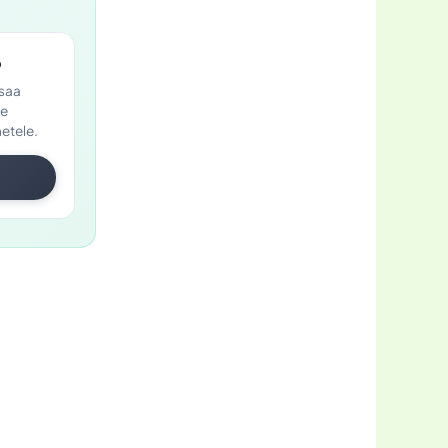
p
 saa
te
etele.