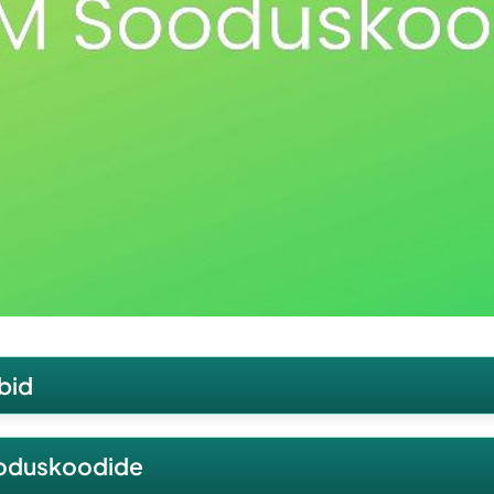
bid
 võiksid sisaldada
ooduskoodide
ma sooduskoodide võimalust, siis võiksid need olla tõelise