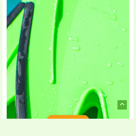
rakendatud.
Scroll
to
Spordivarustus
Top