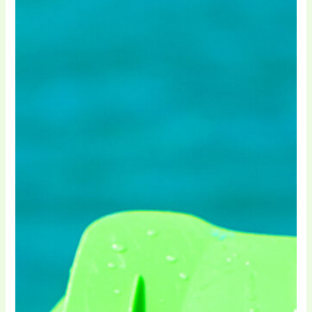
mõistetavad. See võib tekitada
frustratsiooni, kui kasutajad ei mõista,
kuidas koodi õigesti rakendada.
Väärtuse küsimused:
Inimesed võivad
endalt küsida, kas sooduskoodide
pakkumised on tõeliselt väärtuslikud
võrreldes HC PRO regulaarsete
hindadega. On võimalik, et peidetud
kulud võivad muuta sooduskoodide
kasutamise vähem atraktiivseks.
Paindlikkuse puudumine:
Kui koodid
oleksid seotud rangete tingimustega,
nagu näiteks keerulised
tagastamisprotsessid, võiks see muuta
ostuotsuse veelgi keerulisemaks.
Klientidel võib olla raske midagi
tagastada või muuta, kui kood on juba