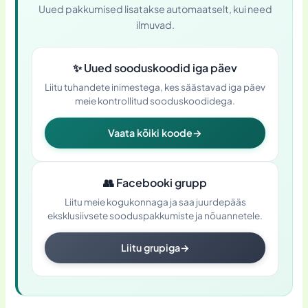
Uued pakkumised lisatakse automaatselt, kui need
ilmuvad.
✨
Uued sooduskoodid iga päev
Liitu tuhandete inimestega, kes säästavad iga päev
meie kontrollitud sooduskoodidega.
Vaata kõiki koode
→
👥
Facebooki grupp
Liitu meie kogukonnaga ja saa juurdepääs
eksklusiivsete sooduspakkumiste ja nõuannetele.
Liitu grupiga
→