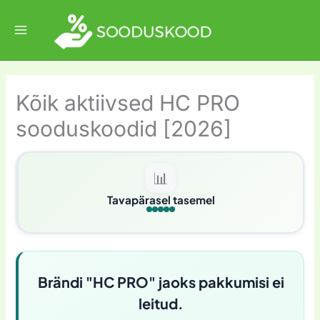
Skip
to
content
Kõik aktiivsed HC PRO
sooduskoodid [2026]
📊
Tavapärasel tasemel
Brändi "HC PRO" jaoks pakkumisi ei
leitud.