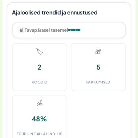
Ajaloolised trendid ja ennustused
📊
Tavapärasel tasemel
🏷️
🎁
2
5
KOODID
PAKKUMISED
💰
48%
TÜÜPILINE ALLAHINDLUS