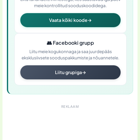
meie kontrollitud sooduskoodidega.
Vaata kõiki koode
→
👥
Facebooki grupp
Liitu meie kogukonnaga ja saa juurdepääs
eksklusiivsete sooduspakkumiste ja nõuannetele.
Liitu grupiga
→
REKLAAM