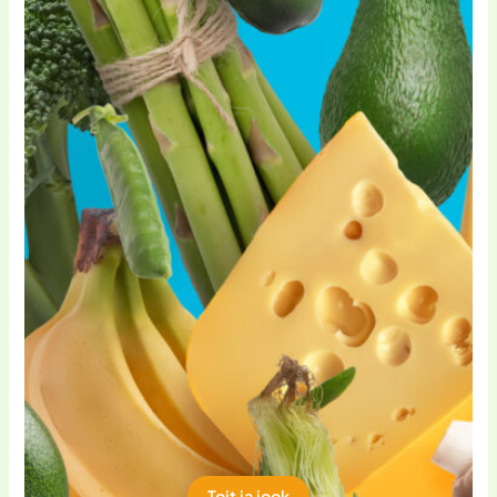
regulaarset hinnakujundust. Kui
sooduskoodide allahindlus ei ole
piisavalt märkimisväärne, võivad
kliendid tunda, et nad ei saa parimat
pakkumist.
Paindlikkuse puudumine
: Kui koodide
kasutamine toob kaasa rangelt
määratletud reeglid, võiksid kliendid
kogeda probleeme muutmise või
tagastamise korral. Näiteks, kui
allahindlusega toodet ei saa tagastada,
võivad nad tunda end petetuna.
Toit ja jook