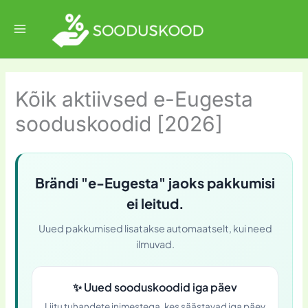
Skip
to
content
Kõik aktiivsed e-Eugesta
sooduskoodid [2026]
Brändi "e-Eugesta" jaoks pakkumisi
ei leitud.
Uued pakkumised lisatakse automaatselt, kui need
ilmuvad.
✨
Uued sooduskoodid iga päev
Liitu tuhandete inimestega, kes säästavad iga päev