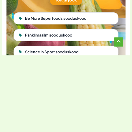
Be More Superfoods sooduskood
Pähklimaailm sooduskood
Scroll
Science in Sport sooduskood
to
Top
Vitamiinikuller sooduskood